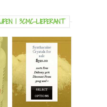
UFEN | 3CMC-LIEFERANT
Synthacaine
Crystals for
sale
$
320.00
100% Free
Delivery
30%
00
Discount From
500g and +
SELECT
OPTIONS
This