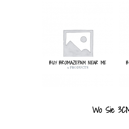
 ONLINE NEAR
ME
BUY BROMAZEPAM NEAR ME
B
ODUCTS
2 PRODUCTS
Wo Sie 3CMC