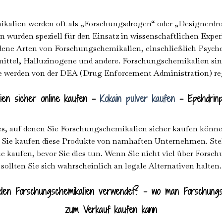
kalien werden oft als „Forschungsdrogen“ oder „Designerdro
 wurden speziell für den Einsatz in wissenschaftlichen Exper
edene Arten von Forschungschemikalien, einschließlich Psych
ttel, Halluzinogene und andere. Forschungschemikalien sind 
ie werden von der DEA (Drug Enforcement Administration) reg
ien sicher online kaufen –
Kokain pulver kaufen
– Epehdrinpu
tes, auf denen Sie Forschungschemikalien sicher kaufen könne
s Sie kaufen diese Produkte von namhaften Unternehmen. Stell
ie kaufen, bevor Sie dies tun. Wenn Sie nicht viel über Forsc
sollten Sie sich wahrscheinlich an legale Alternativen halten.
en Forschungschemikalien verwendet? – wo man Forschungs
zum Verkauf kaufen kann