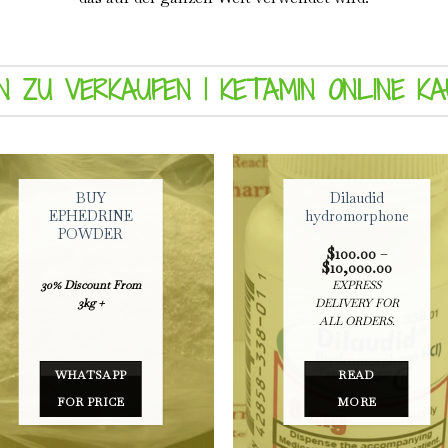
N ZU VERKAUFEN | KETAMIN ONLINE KA
BUY
Dilaudid
EPHEDRINE
hydromorphone
POWDER
$
100.00
–
Price
$
10,000.00
range:
30% Discount From
EXPRESS
$100.00
3kg +
DELIVERY FOR
through
$10,000.
ALL ORDERS.
WHATSAPP
READ
FOR PRICE
MORE