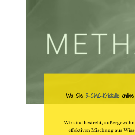
Wo Sie
3-CMC-Kristalle
online
Wir sind bestrebt, außergewöhnl
effektiven Mischung aus Wiss