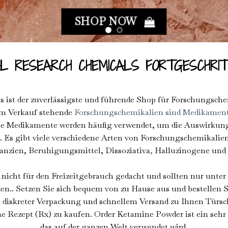
SHOP NOW
AL RESEARCH CHEMICALS FORTGESCHRI
s ist der zuverlässigste und führende Shop für Forschungsc
um Verkauf stehende
Forschungschemikalien sind Medikamen
se Medikamente werden häufig verwendet, um die Auswirkung
 Es gibt viele verschiedene Arten von Forschungschemikalien
anzien, Beruhigungsmittel, Dissoziativa
,
Halluzinogene und 
icht für den Freizeitgebrauch gedacht und sollten nur unter
. Setzen Sie sich bequem von zu Hause aus und bestellen S
 diskreter Verpackung und schnellem Versand zu Ihnen Türschw
e Rezept (Rx) zu kaufen. Order Ketamine Powder ist ein sehr 
das auf der ganzen Welt verwendet wird.