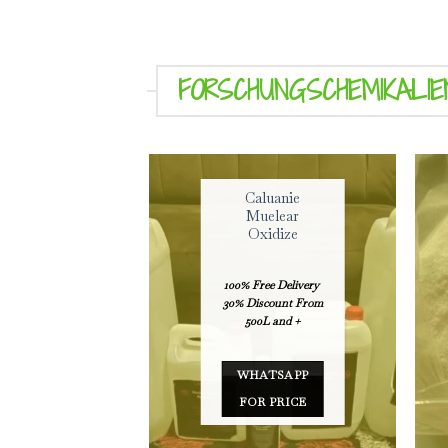
FORSCHUNGSCHEMIKALIE
Caluanie
Muelear
Oxidize
100% Free Delivery
30% Discount From
500L and +
WHATSAPP
FOR PRICE