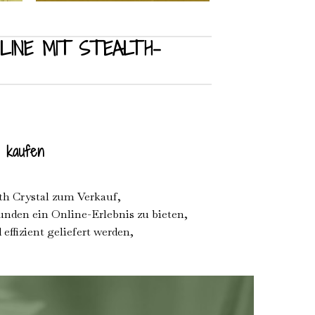
product
has
multiple
LINE MIT STEALTH-
variants.
The
options
may
be
chosen
on
e kaufen
the
product
th Crystal zum Verkauf,
page
nden ein Online-Erlebnis zu bieten,
effizient geliefert werden,