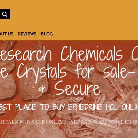
UT US
REVIEWS
BLOG
esearch Chemicals On
ne Crystals for sale-
& Secure
EST PLACE TO BUY EPHEDRINE HCL ONLI
ICALS FOR SALE ONLINE | ALPRAZOLAM POWDER S