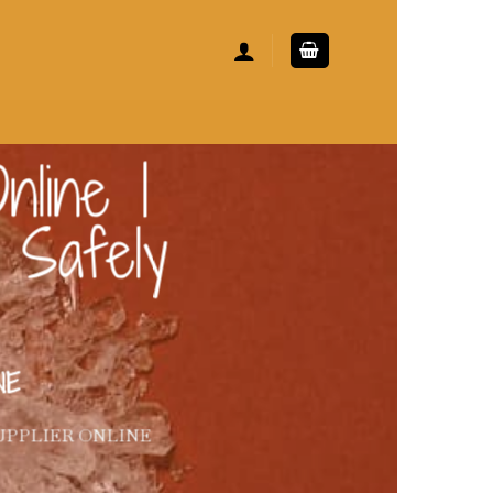
line |
 Safely
NE
UPPLIER ONLINE