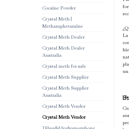
for
Cocaine Powder
rec
Crystal Meth |
Methamphetamine
¿Q
La 
Crystal Meth Dealer
com
Crystal Meth Dealer
hie
Australia
nat
pla
Crystal meth for sale
un
Crystal Meth Supplier
Crystal Meth Supplier
Australia
Efe
Crystal Meth Vendor
Cu
au
Crystal Meth Vendor
pr
Dilaudid hydromorphone