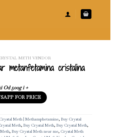
CRYSTAL METH VENDOR
r metanfetamina cristalina
i Od 500g i +
SAPP FOR PRICE
Crystal Meth | Methamphetamine
,
Buy Crystal
rystal Meth
,
Buy Crystal Meth
,
Buy Crystal Meth
,
 Meth
,
Buy Crystal Meth near me
,
Crystal Meth