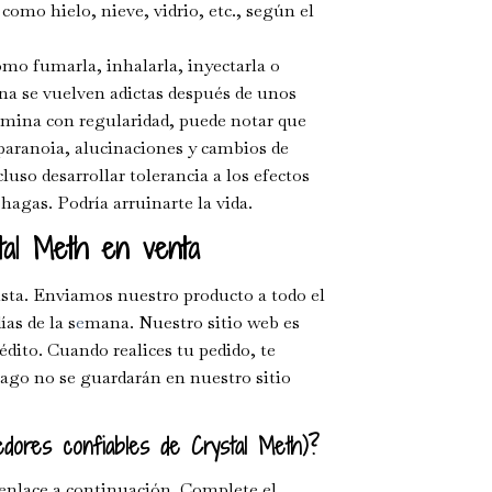
mo hielo, nieve, vidrio, etc., según el
o fumarla, inhalarla, inyectarla o
a se vuelven adictas después de unos
mina con regularidad, puede notar que
paranoia, alucinaciones y cambios de
so desarrollar tolerancia a los efectos
hagas. Podría arruinarte la vida.
tal Meth en venta
sta. Enviamos nuestro producto a todo el
as de la s
e
mana. Nuestro sitio web es
édito. Cuando realices tu pedido, te
ago no se guardarán en nuestro sitio
dores confiables de Crystal Meth)?
enlace a continuación. Complete el