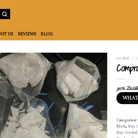
UT US
REVIEWS
BLOG
HOME
/
Compra
30% Zniżk
WHAT
Categories:
Meth
,
Buy C
Buy Crystal