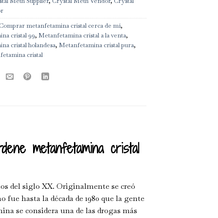
tal Meth Supplier
,
Crystal Meth Vendor
,
Crystal
or
Comprar metanfetamina cristal cerca de mí
,
na cristal 99
,
Metanfetamina cristal a la venta
,
na cristal holandesa
,
Metanfetamina cristal pura
,
fetamina cristal
rdene metanfetamina cristal
os del siglo XX. Originalmente se creó
 fue hasta la década de 1980 que la gente
mina se considera una de las drogas más