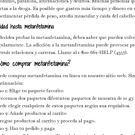
somnio, paranoia, alucinaciones y delirios. Muchas personas
ctas a la droga. Es posible que gasten más tiempo y dinero en
erimentar pérdida de peso, atrofia muscular y caída del cabel
idad hasta metanfetamina
decides probar la metanfetamina, debes saber que puedes volver
gularmente. La adicción a la metanfetamina puede provocar pr
truir relaciones y carreras. Llame al 1-800-662-HELP (4357).
ómo comprar metanfetamina?
de comprar metanfetamina en línea en nuestro sitio web. Simp
ntinuación:
o 1: Elige tu paquete favorito
ecemos dos paquetes diferentes: paquetes de muestra de 10 gy 
de elegir cualquiera de estos paquetes según sus requisitos.
o 2: Añade productos al carrito
egue productos al carrito y proceda al pago.
o 3: Haz tu pedido y paga