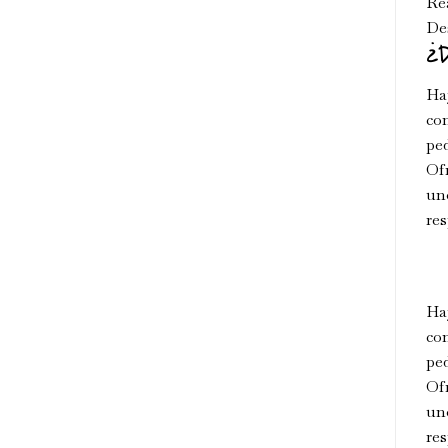
Rea
Des
¿D
Ha
co
ped
Ofr
uno
res
Ha
co
ped
Ofr
uno
res