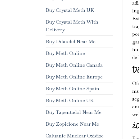
adi
Buy Crystal Meth UK
lu
Ex
Buy Crystal Meth With
tr
Delivery
po
Buy Dilaudid Near Me
ga
hum
Buy Meth Online
de 
Buy Meth Online Canada
Dó
Buy Meth Online Europe
Ofr
Buy Meth Online Spain
mun
seg
Buy Meth Online UK
env
Buy Tapentadol Near Me
we
Buy Zopiclone Near Me
¿C
Caluanie Muelear Oxidize
Par