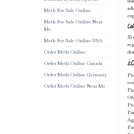
in
adi
Meth For Sale Online
exp
Meth For Sale Online Near
Cal
Me
Si 
Meth For Sale Online USA
re
Order Meth Online
des
¿C
Order Meth Online Canada
Order Meth Online Germany
Pue
co
Order Meth Online Near Me
Pas
Ofr
Pue
Pas
Agr
Pas