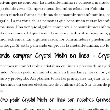
ctivas que se conocen. La metanfetamina se conoce a menudo co
gar donde vivas. Comprar metanfetamina cristal en Polonia
isten muchas formas distintas de consumir metanfetamina, com
agarla. La mayoría de las personas que consumen metanfetamin
cos usos. Una vez que alguien comienza a consumir metanfeta
sta más dinero del
que
tiene. También puede sufrir insomnio, 
or extremos. En algunos casos, los consumidores pueden inclu
la droga. Si estás pensando en probar la metanfetamina, no lo 
nde comprar Crystal Meth en línea – Crys
ecemos metanfetamina cristalina en línea a precios de mayori
do. Puedes pedir metanfetamina en línea las 24 horas, los 7 dí
uro y protegido. Aceptamos todas las principales tarjetas de cr
iaremos un correo electrónico de confirmación. Sus datos de p
b.
ómo pedir Crystal Meth en línea con nosotros (provee
a pedir metanfetamina en línea, simplemente haga clic en el 