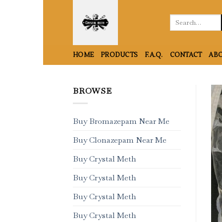
Skip
to
Search
for:
content
HOME
PRODUCTS
F.A.Q.
CONTACT
ABO
BROWSE
Buy Bromazepam Near Me
Buy Clonazepam Near Me
Buy Crystal Meth
Buy Crystal Meth
Buy Crystal Meth
Buy Crystal Meth