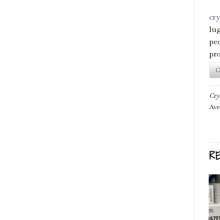
cr
lu
ped
pr
C
Cry
Ave
R