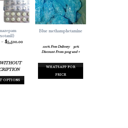
mazepam
Blue methamphetamine
xotanil)
Price
0
–
$
5,500.00
range:
100% Free Delivery
30%
$300.00
Discount From 500g and +
through
$5,500.00
 WITHOUT
WHATSAPP FOR
CRIPTION
PRICE
T OPTIONS
This
product
has
multiple
variants.
The