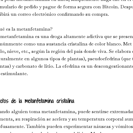
mulario de pedido y pague de forma segura con Bitcoin. Despu
ibirá un correo electrónico confirmando su compra.
ué es la metanfetamina?
metanfetamina es una droga altamente adictiva que se present
únmente como una sustancia cristalina de color blanco. Met Ic
lo, nieve, etc., según la región del país donde viva. Se elabo
uralmente en algunos tipos de plantas), pseudoefedrina (que 
ntas) y carbonato de litio. La efedrina es un descongestionant
 estimulante.
ctos de la metanfetamina cristalina
ando alguien toma metanfetamina, puede sentirse extremadam
menta, su respiración se acelera y su temperatura corporal a
ofusamente. También pueden experimentar náuseas y vómitos.