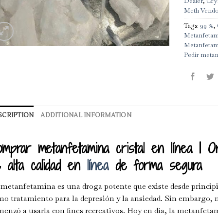
Dealer
,
Crys
Meth Vend
Tags:
99 %
,
Metanfetami
Metanfetami
Pedir metan
SCRIPTION
ADDITIONAL INFORMATION
mprar metanfetamina cristal en línea | O
 alta calidad en
línea
de forma segura
metanfetamina es una droga potente que existe desde principi
o tratamiento para la depresión y la ansiedad. Sin embargo, no
enzó a usarla con fines recreativos. Hoy en día, la metanfeta