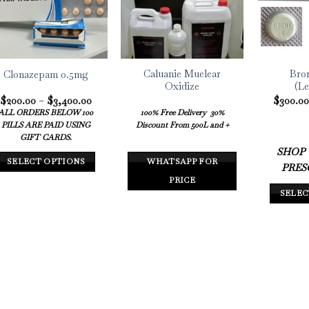
Caluanie Muelear
Bro
Clonazepam 0.5mg
Oxidize
(Le
Price
$
200.00
–
$
3,400.00
$
300.0
range:
ALL ORDERS BELOW 100
100% Free Delivery
30%
$200.00
PILLS ARE PAID USING
Discount From 500L and +
through
$3,400.00
GIFT CARDS.
SHOP
SELECT OPTIONS
WHATSAPP FOR
PRES
PRICE
SELEC
This
product
has
multiple
variants.
The
options
may